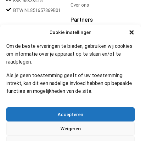
KvK 55328415
Over ons
BTW NL851657369B01
Partners
Cookie instellingen
Gereedschapplek
Om de beste ervaringen te bieden, gebruiken wij cookies
om informatie over je apparaat op te slaan en/of te
Openingstijden
raadplegen.
Website 24/7
Klik om marketing cookies te
Als je geen toestemming geeft of uw toestemming
accepteren en deze inhoud
intrekt, kan dit een nadelige invloed hebben op bepaalde
in te schakelen
Contact
functies en mogelijkheden van de site.
Accepteren
Copyright © 2024 Desi’s Cadeauwinkel –
Bijdesi.nl
.
Weigeren