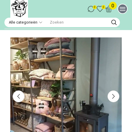
0
0
0