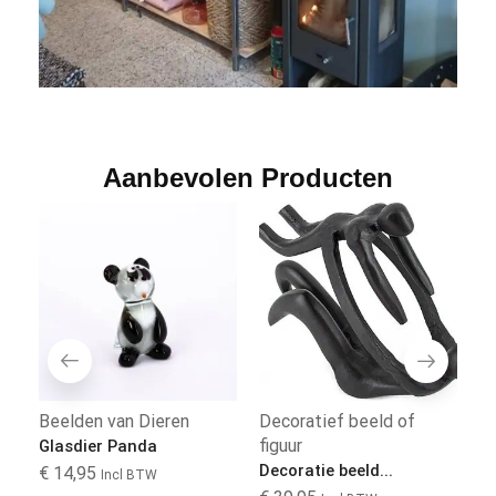
Aanbevolen Producten
Beelden van Dieren
Decoratief beeld of
G
figuur
Glasdier Panda
Gl
Decoratie beeld...
€
14,95
€
Incl BTW