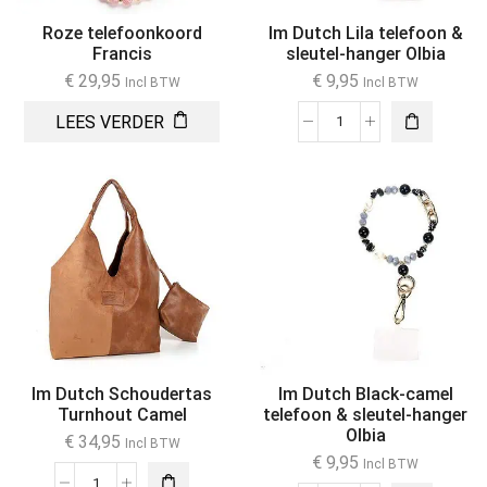
Roze telefoonkoord
Im Dutch Lila telefoon &
Francis
sleutel-hanger Olbia
€
29,95
€
9,95
Incl BTW
Incl BTW
LEES VERDER
Im Dutch Schoudertas
Im Dutch Black-camel
Turnhout Camel
telefoon & sleutel-hanger
Olbia
€
34,95
Incl BTW
€
9,95
Incl BTW