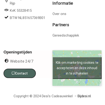
Informatie
Rijp
KvK 55328415
Over ons
BTW NL851657369B01
Partners
Gereedschapplek
Openingstijden
Website 24/7
Klik om marketing cookies te
accepteren en deze inhoud
in te schakelen
Contact
Copyright © 2024 Desi’s Cadeauwinkel –
Bijdesi.nl
.