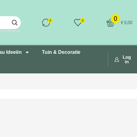
0
0
0
€
0,00
au Ideeën
Tuin & Decoratie
Log
in