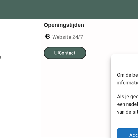
Openingstijden
Website 24/7
Contact
n
Om de bes
informati
Als je ge
een nadel
van de si
Acc