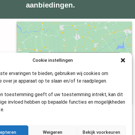
aanbiedingen.
Klik om marketing cookies te accepteren
Cookie instellingen
en deze inhoud in te schakelen
te ervaringen te bieden, gebruiken wij cookies om
e over je apparaat op te slaan en/of te raadplegen.
en toestemming geeft of uw toestemming intrekt, kan dit
ige invloed hebben op bepaalde functies en mogelijkheden
te.
epteren
Weigeren
Bekijk voorkeuren