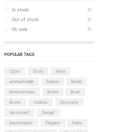
In stock
0
Out of stock
0
On sale
0
POPULAR TAGS
22cm
35cm
Alore
ambachtelijk
Balans
Beeld
bloemenvaas
Brons
Bruin
Bruno
Cadeau
Decoratie
decoratief
Design
Deurstopper
Elegant
Fidrio