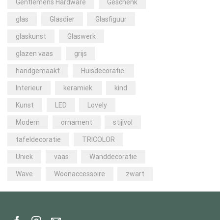
Gentlemens Hardware
Geschenk
glas
Glasdier
Glasfiguur
glaskunst
Glaswerk
glazen vaas
grijs
handgemaakt
Huisdecoratie.
Interieur
keramiek.
kind
Kunst
LED
Lovely
Modern
ornament
stijlvol
tafeldecoratie
TRICOLOR
Uniek
vaas
Wanddecoratie
Wave
Woonaccessoire
zwart