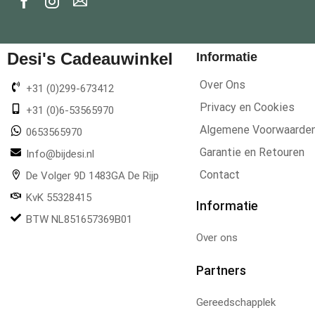
Desi's Cadeauwinkel
Informatie
Over Ons
+31 (0)299-673412
Privacy en Cookies
+31 (0)6-53565970
Algemene Voorwaarde
0653565970
Garantie en Retouren
Info@bijdesi.nl
Contact
De Volger 9D 1483GA De Rijp
KvK 55328415
Informatie
BTW NL851657369B01
Over ons
Partners
Gereedschapplek