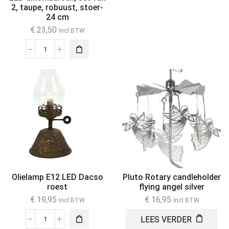
2, taupe, robuust, stoer-
24 cm
€
23,50
Incl BTW
Olielamp E12 LED Dacso
Pluto Rotary candleholder
roest
flying angel silver
€
19,95
€
16,95
Incl BTW
Incl BTW
LEES VERDER