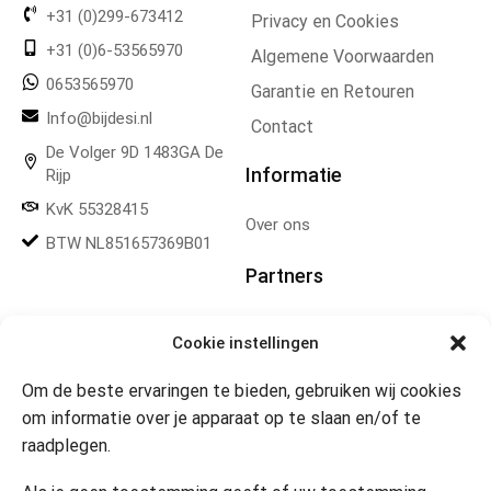
+31 (0)299-673412
Privacy en Cookies
+31 (0)6-53565970
Algemene Voorwaarden
0653565970
Garantie en Retouren
Info@bijdesi.nl
Contact
De Volger 9D 1483GA De
Informatie
Rijp
KvK 55328415
Over ons
BTW NL851657369B01
Partners
Gereedschapplek
Cookie instellingen
Om de beste ervaringen te bieden, gebruiken wij cookies
Openingstijden
om informatie over je apparaat op te slaan en/of te
raadplegen.
Website 24/7
Klik om marketing cookies te
accepteren en deze inhoud