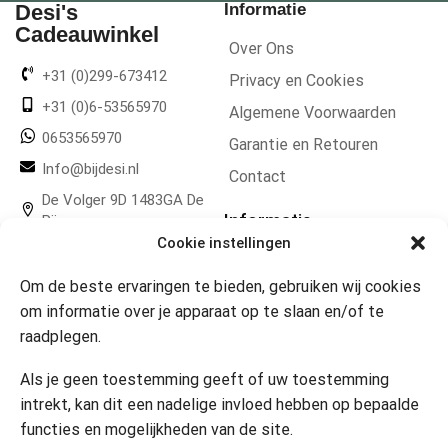
Desi's
Informatie
Cadeauwinkel
Over Ons
+31 (0)299-673412
Privacy en Cookies
+31 (0)6-53565970
Algemene Voorwaarden
0653565970
Garantie en Retouren
Info@bijdesi.nl
Contact
De Volger 9D 1483GA De
Informatie
Rijp
Cookie instellingen
KvK 55328415
Over ons
BTW NL851657369B01
Om de beste ervaringen te bieden, gebruiken wij cookies
om informatie over je apparaat op te slaan en/of te
Partners
raadplegen.
Gereedschapplek
Als je geen toestemming geeft of uw toestemming
intrekt, kan dit een nadelige invloed hebben op bepaalde
Openingstijden
functies en mogelijkheden van de site.