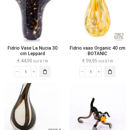
Fidrio Vase La Nucia 30
Fidrio vaas Organic 40 cm
cm Leppard
BOTANIC
€
44,95
€
59,95
Incl BTW
Incl BTW