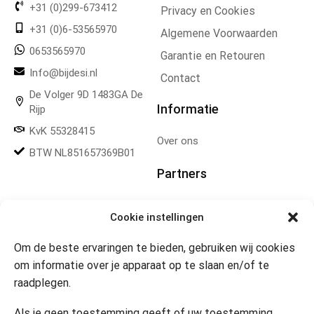
+31 (0)299-673412
Privacy en Cookies
+31 (0)6-53565970
Algemene Voorwaarden
0653565970
Garantie en Retouren
Info@bijdesi.nl
Contact
De Volger 9D 1483GA De
Informatie
Rijp
KvK 55328415
Over ons
BTW NL851657369B01
Partners
Gereedschapplek
Cookie instellingen
Om de beste ervaringen te bieden, gebruiken wij cookies
Openingstijden
om informatie over je apparaat op te slaan en/of te
raadplegen.
Website 24/7
Klik om marketing cookies te
accepteren en deze inhoud
Als je geen toestemming geeft of uw toestemming