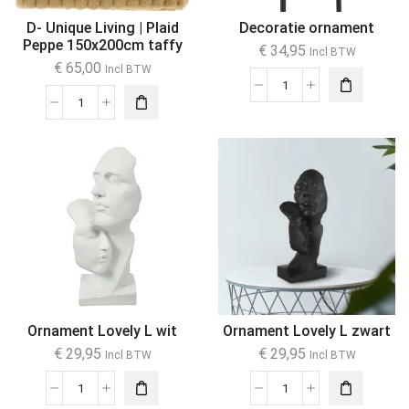
D- Unique Living | Plaid
Decoratie ornament
Peppe 150x200cm taffy
€
34,95
Incl BTW
€
65,00
Incl BTW
Ornament Lovely L wit
Ornament Lovely L zwart
€
29,95
€
29,95
Incl BTW
Incl BTW