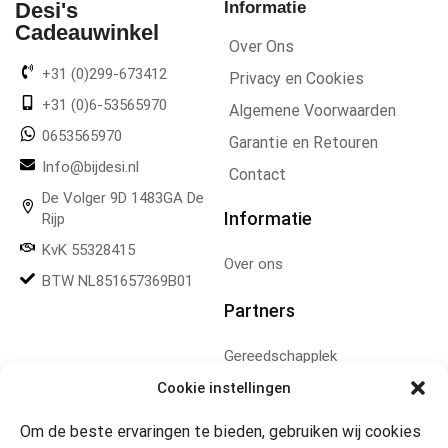
Desi's
Informatie
Cadeauwinkel
Over Ons
+31 (0)299-673412
Privacy en Cookies
+31 (0)6-53565970
Algemene Voorwaarden
0653565970
Garantie en Retouren
Info@bijdesi.nl
Contact
De Volger 9D 1483GA De
Informatie
Rijp
KvK 55328415
Over ons
BTW NL851657369B01
Partners
Gereedschapplek
Cookie instellingen
Openingstijden
Om de beste ervaringen te bieden, gebruiken wij cookies