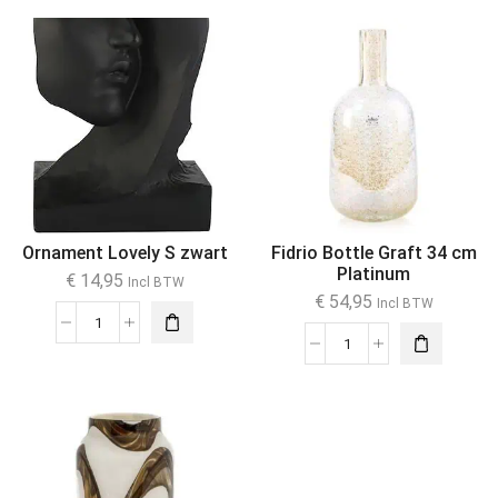
Ornament Lovely S zwart
Fidrio Bottle Graft 34 cm
Platinum
€
14,95
Incl BTW
€
54,95
Incl BTW