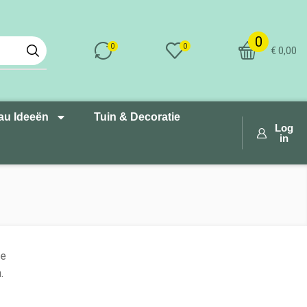
0
0
0
€
0,00
au Ideeën
Tuin & Decoratie
Log
in
Je
.