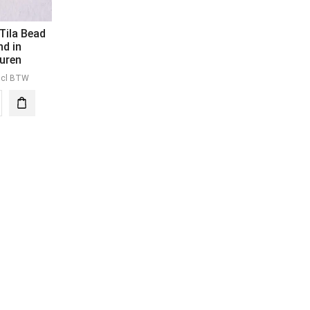
Tila Bead
d in
euren
ncl BTW