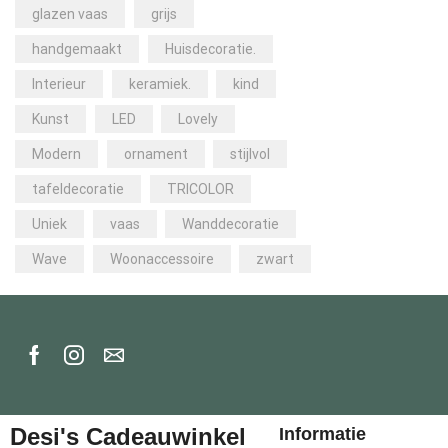
glazen vaas
grijs
handgemaakt
Huisdecoratie.
Interieur
keramiek.
kind
Kunst
LED
Lovely
Modern
ornament
stijlvol
tafeldecoratie
TRICOLOR
Uniek
vaas
Wanddecoratie
Wave
Woonaccessoire
zwart
Desi's Cadeauwinkel
Informatie