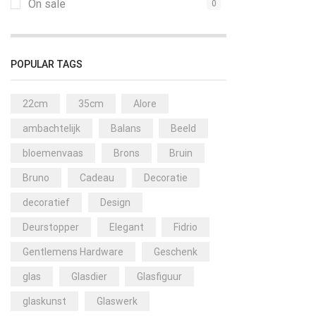
On sale
0
POPULAR TAGS
22cm
35cm
Alore
ambachtelijk
Balans
Beeld
bloemenvaas
Brons
Bruin
Bruno
Cadeau
Decoratie
decoratief
Design
Deurstopper
Elegant
Fidrio
Gentlemens Hardware
Geschenk
glas
Glasdier
Glasfiguur
glaskunst
Glaswerk