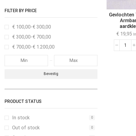
FILTER BY PRICE
Gevlochten 
Armban
aardkl
€
100,00
-
€
300,00
€
19,95
I
€
300,00
-
€
700,00
€
700,00
-
€
1.200,00
Bevestig
PRODUCT STATUS
In stock
0
Out of stock
0