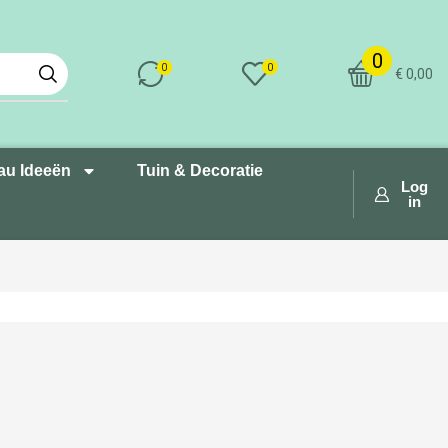
0
0
0
€
0,00
au Ideeën
Tuin & Decoratie
Log
in