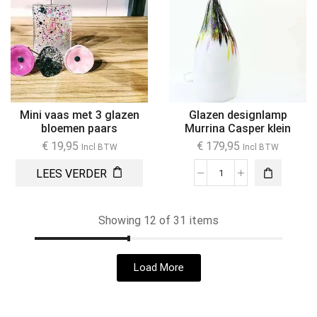
Mini vaas met 3 glazen
Glazen designlamp
bloemen paars
Murrina Casper klein
€
19,95
€
179,95
Incl BTW
Incl BTW
LEES VERDER
Showing 12 of 31 items
Load More