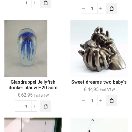
Glasdruppel Jellyfish
Sweet dreams two baby’s
donker blauw H20.5cm
€
44,95
Incl BTW
€
62,95
Incl BTW