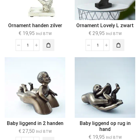
Ornament handen zilver
Ornament Lovely L zwart
€
19,95
€
29,95
Incl BTW
Incl BTW
Baby liggend in 2 handen
Baby liggend op rug in
hand
€
27,50
Incl BTW
€
19,95
Incl BTW