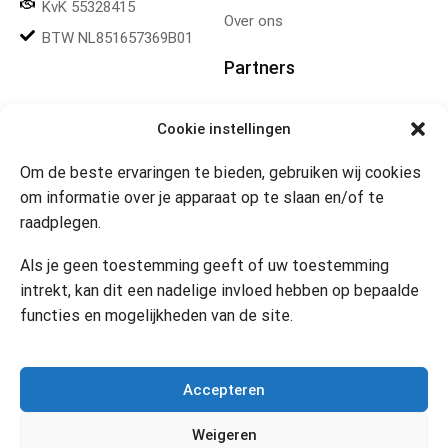
KvK 55328415
Over ons
BTW NL851657369B01
Partners
Gereedschapplek
Cookie instellingen
Om de beste ervaringen te bieden, gebruiken wij cookies
Openingstijden
om informatie over je apparaat op te slaan en/of te
raadplegen.
Website 24/7
Klik om marketing cookies te
accepteren en deze inhoud
Als je geen toestemming geeft of uw toestemming
in te schakelen
Contact
intrekt, kan dit een nadelige invloed hebben op bepaalde
functies en mogelijkheden van de site.
Copyright © 2024 Desi’s Cadeauwinkel –
Bijdesi.nl
.
Accepteren
Weigeren