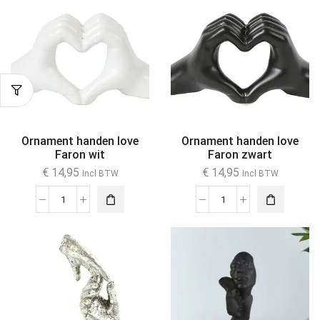
Ornament handen love
Ornament handen love
Faron wit
Faron zwart
€
14,95
€
14,95
Incl BTW
Incl BTW