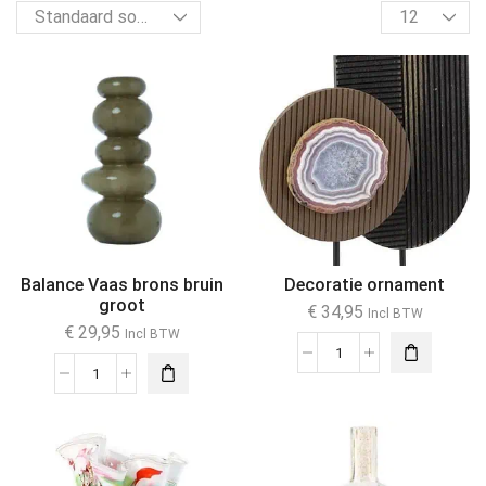
Balance Vaas brons bruin
Decoratie ornament
groot
€
34,95
Incl BTW
€
29,95
Incl BTW