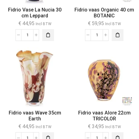
Fidrio Vase La Nucia 30
Fidrio vaas Organic 40 cm
cm Leppard
BOTANIC
€
44,95
€
59,95
Incl BTW
Incl BTW
Fidrio vaas Wave 35cm
Fidrio vaas Alore 22cm
Earth
TRICOLOR
€
44,95
€
34,95
Incl BTW
Incl BTW