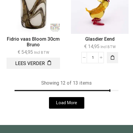
Fidrio vaas Bloom 30cm
Glasdier Eend
Bruno
€
14,95
Incl BTW
€
54,95
Incl BTW
LEES VERDER
Showing 12 of 13 items
Load More