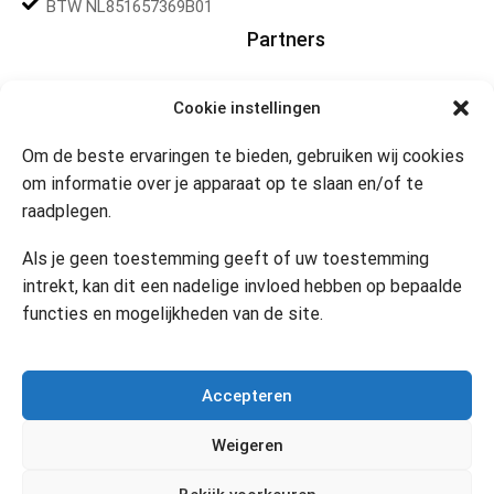
BTW NL851657369B01
Partners
Gereedschapplek
Cookie instellingen
Om de beste ervaringen te bieden, gebruiken wij cookies
Openingstijden
om informatie over je apparaat op te slaan en/of te
raadplegen.
Website 24/7
Klik om marketing cookies te
accepteren en deze inhoud
Als je geen toestemming geeft of uw toestemming
in te schakelen
Contact
intrekt, kan dit een nadelige invloed hebben op bepaalde
functies en mogelijkheden van de site.
Copyright © 2024 Desi’s Cadeauwinkel –
Bijdesi.nl
.
Accepteren
Weigeren