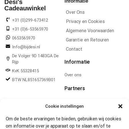
Desi's
Informatie
Cadeauwinkel
Over Ons
+31 (0)299-673412
Privacy en Cookies
+31 (0)6-53565970
Algemene Voorwaarden
0653565970
Garantie en Retouren
Info@bijdesi.nl
Contact
De Volger 9D 1483GA De
Informatie
Rijp
KvK 55328415
Over ons
BTW NL851657369B01
Partners
Gereedschapplek
Cookie instellingen
Om de beste ervaringen te bieden, gebruiken wij cookies
Openingstijden
om informatie over je apparaat op te slaan en/of te