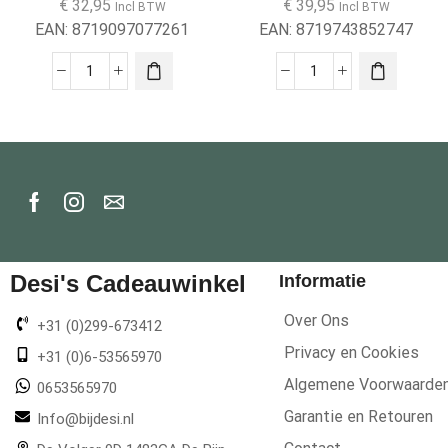
€
32,95
€
39,95
Incl BTW
Incl BTW
EAN:
8719097077261
EAN:
8719743852747
Desi's Cadeauwinkel
Informatie
Over Ons
+31 (0)299-673412
Privacy en Cookies
+31 (0)6-53565970
Algemene Voorwaarde
0653565970
Garantie en Retouren
Info@bijdesi.nl