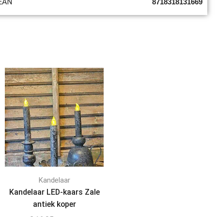
EAN
8718318131669
Kandelaar
Kandelaar LED-kaars Zale
antiek koper