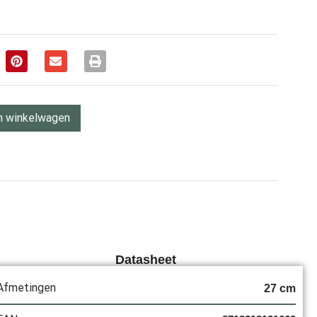
n winkelwagen
Datasheet
Afmetingen
27 cm