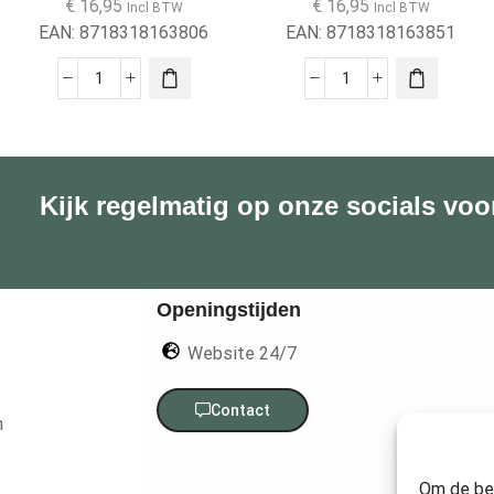
€
16,95
€
16,95
Incl BTW
Incl BTW
EAN:
8718318163806
EAN:
8718318163851
Kijk regelmatig op onze socials voo
Openingstijden
Website 24/7
Contact
n
Om de bes