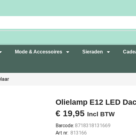
Mode & Accessoires
Sieraden
Cade
laar
Olielamp E12 LED Dac
€
19,95
Incl BTW
Barcode:
8718318131669
Art nr:
813166