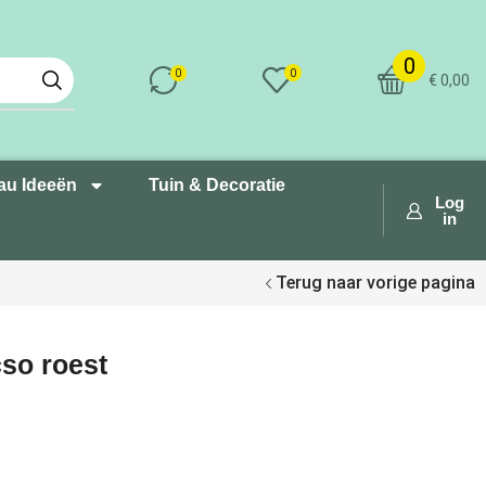
0
0
0
€
0,00
au Ideeën
Tuin & Decoratie
Log
in
Terug naar vorige pagina
so roest