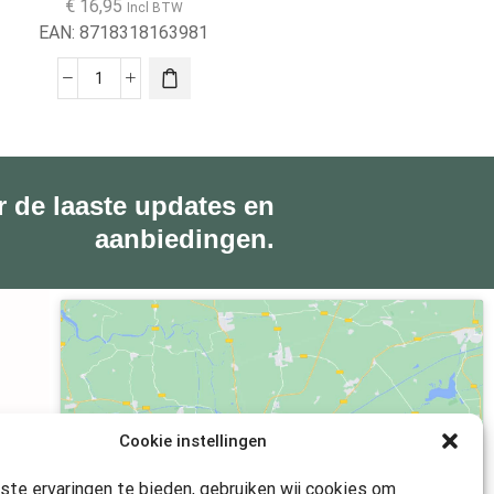
€
16,95
Incl BTW
EAN:
8718318163981
r de laaste updates en
aanbiedingen.
Klik om marketing cookies te accepteren
Cookie instellingen
en deze inhoud in te schakelen
te ervaringen te bieden, gebruiken wij cookies om