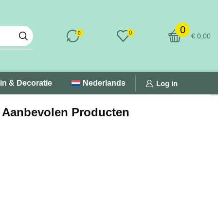
0
0
0
€
0,00
in & Decoratie
Nederlands
Log in
Aanbevolen Producten