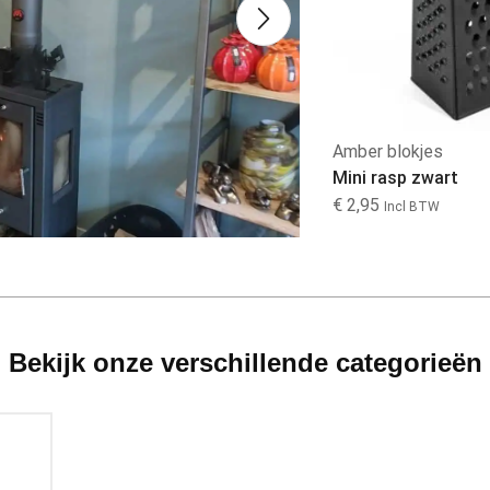
Wandbord
Amber blokjes
Wandbord Merced...
Mini rasp zwart
€
12,99
€
2,95
Incl BTW
Incl BTW
Bekijk onze verschillende categorieën