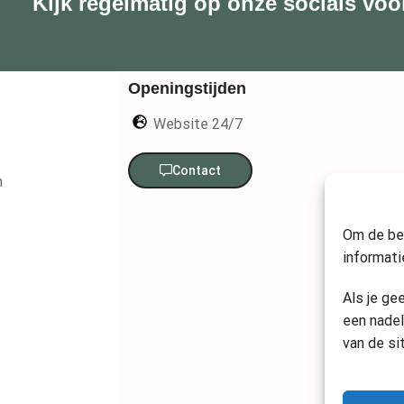
Kijk regelmatig op onze socials voo
Openingstijden
Website 24/7
Contact
n
Om de bes
informati
Als je ge
een nadel
van de si