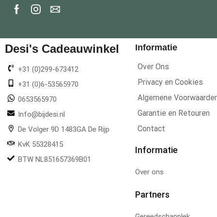
Desi's Cadeauwinkel
Informatie
Over Ons
+31 (0)299-673412
Privacy en Cookies
+31 (0)6-53565970
Algemene Voorwaarde
0653565970
Garantie en Retouren
Info@bijdesi.nl
Contact
De Volger 9D 1483GA De Rijp
KvK 55328415
Informatie
BTW NL851657369B01
Over ons
Partners
Gereedschapplek