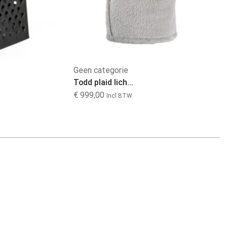
Welkom bij
Geen categorie
B
Desi's Cadeauwinkel
Todd plaid lich...
Ge
€
999,00
€
Incl BTW