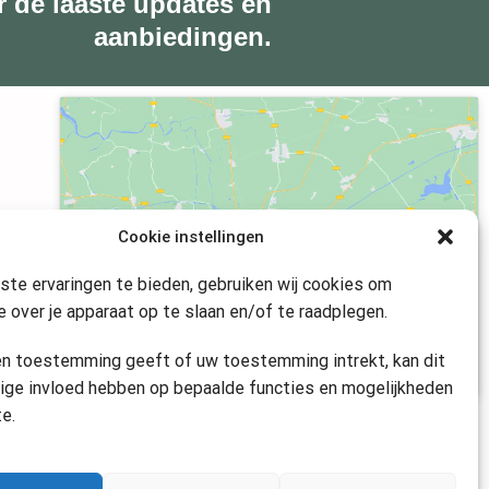
r de laaste updates en
aanbiedingen.
Klik om marketing cookies te accepteren
Cookie instellingen
en deze inhoud in te schakelen
te ervaringen te bieden, gebruiken wij cookies om
e over je apparaat op te slaan en/of te raadplegen.
en toestemming geeft of uw toestemming intrekt, kan dit
ige invloed hebben op bepaalde functies en mogelijkheden
te.