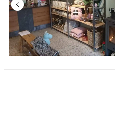
Glazen Dieren
Glasdier Eend
€
14,95
Incl BTW