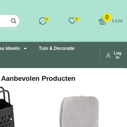
0
0
0
€
0,00
au Ideeën
Tuin & Decoratie
Log
in
Aanbevolen Producten