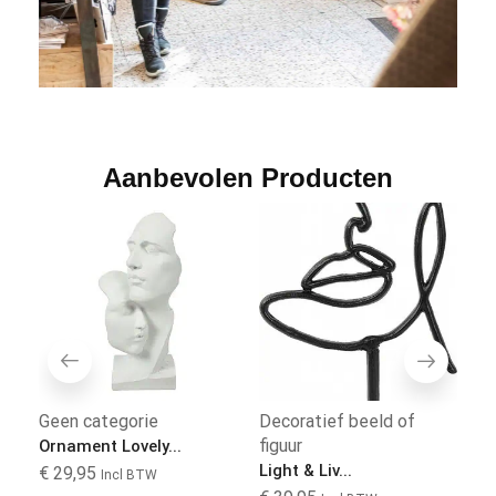
Aanbevolen Producten
Geen categorie
Decoratief beeld of
T
figuur
Ornament Lovely...
Te
Light & Liv...
€
29,95
€
Incl BTW