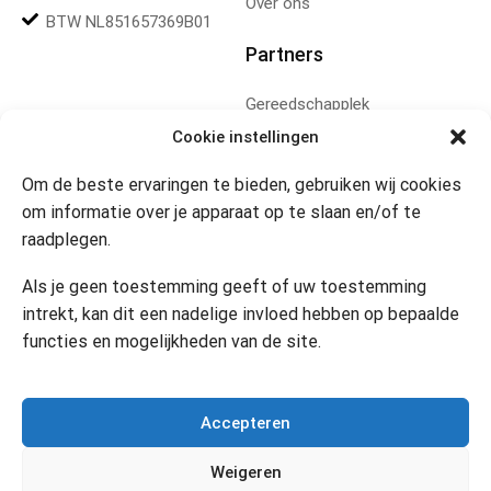
Over ons
BTW NL851657369B01
Partners
Gereedschapplek
Cookie instellingen
Openingstijden
Om de beste ervaringen te bieden, gebruiken wij cookies
om informatie over je apparaat op te slaan en/of te
Website 24/7
Klik om marketing cookies te
raadplegen.
accepteren en deze inhoud
in te schakelen
Contact
Als je geen toestemming geeft of uw toestemming
intrekt, kan dit een nadelige invloed hebben op bepaalde
functies en mogelijkheden van de site.
Copyright © 2024 Desi’s Cadeauwinkel –
Bijdesi.nl
.
Accepteren
Weigeren