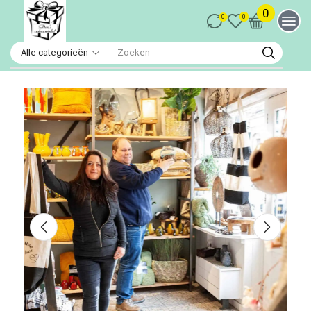
0
0
0