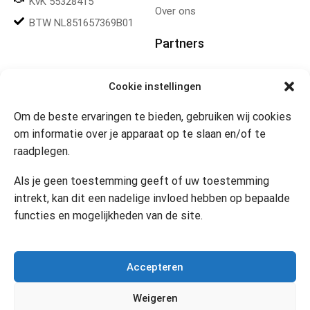
KvK 55328415
Over ons
BTW NL851657369B01
Partners
Gereedschapplek
Cookie instellingen
Om de beste ervaringen te bieden, gebruiken wij cookies
Openingstijden
om informatie over je apparaat op te slaan en/of te
raadplegen.
Website 24/7
Klik om marketing cookies te
accepteren en deze inhoud
Als je geen toestemming geeft of uw toestemming
in te schakelen
Contact
intrekt, kan dit een nadelige invloed hebben op bepaalde
functies en mogelijkheden van de site.
Copyright © 2024 Desi’s Cadeauwinkel –
Bijdesi.nl
.
Accepteren
Weigeren