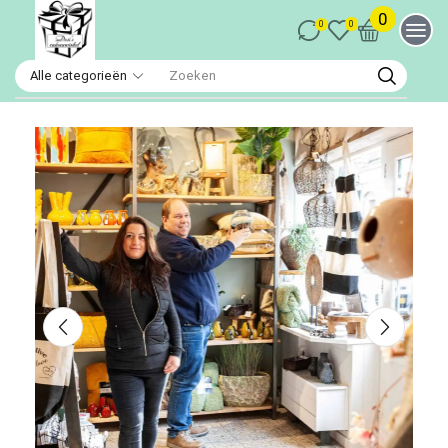
0
0
0