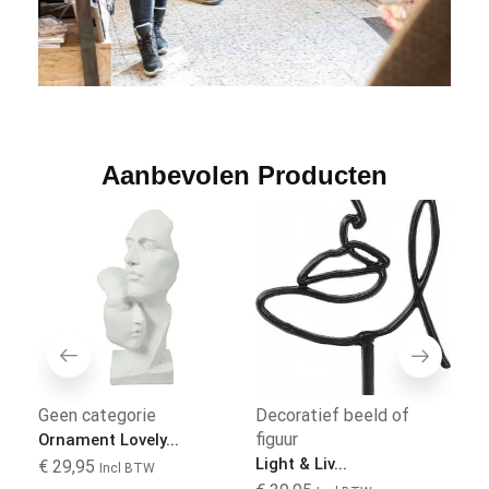
Aanbevolen Producten
Geen categorie
Decoratief beeld of
T
figuur
Ornament Lovely...
Te
Light & Liv...
€
29,95
€
Incl BTW