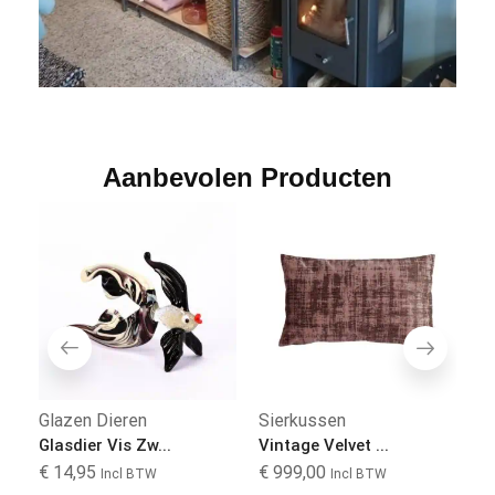
Aanbevolen Producten
Glazen Dieren
Sierkussen
G
Glasdier Vis Zw...
Vintage Velvet ...
Gl
€
14,95
€
999,00
€
Incl BTW
Incl BTW