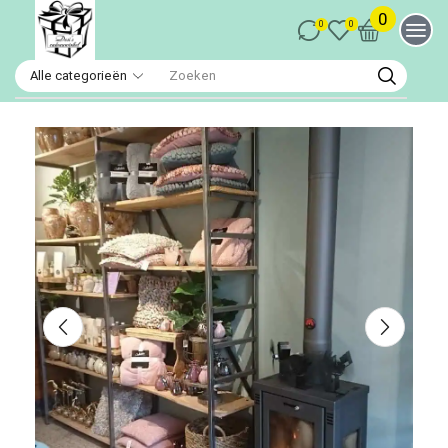
0
0
0