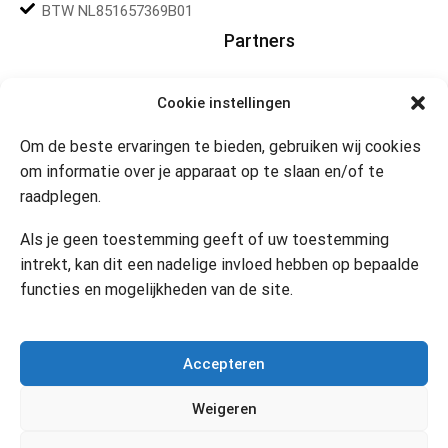
BTW NL851657369B01
Partners
Gereedschapplek
Cookie instellingen
Om de beste ervaringen te bieden, gebruiken wij cookies
Openingstijden
om informatie over je apparaat op te slaan en/of te
raadplegen.
Website 24/7
Klik om marketing cookies te
accepteren en deze inhoud
Als je geen toestemming geeft of uw toestemming
in te schakelen
Contact
intrekt, kan dit een nadelige invloed hebben op bepaalde
functies en mogelijkheden van de site.
Copyright © 2024 Desi’s Cadeauwinkel –
Bijdesi.nl
.
Accepteren
Weigeren