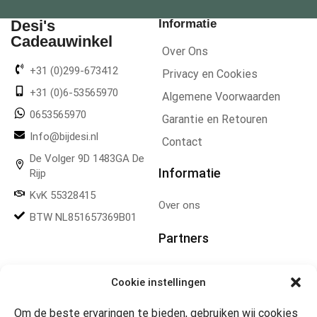
Desi's
Informatie
Cadeauwinkel
Over Ons
+31 (0)299-673412
Privacy en Cookies
+31 (0)6-53565970
Algemene Voorwaarden
0653565970
Garantie en Retouren
Info@bijdesi.nl
Contact
De Volger 9D 1483GA De
Informatie
Rijp
KvK 55328415
Over ons
BTW NL851657369B01
Partners
Gereedschapplek
Cookie instellingen
Om de beste ervaringen te bieden, gebruiken wij cookies