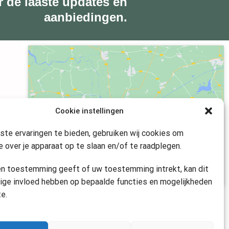
r de laaste updates en
aanbiedingen.
Klik om marketing cookies te accepteren
Cookie instellingen
en deze inhoud in te schakelen
te ervaringen te bieden, gebruiken wij cookies om
e over je apparaat op te slaan en/of te raadplegen.
en toestemming geeft of uw toestemming intrekt, kan dit
ige invloed hebben op bepaalde functies en mogelijkheden
te.