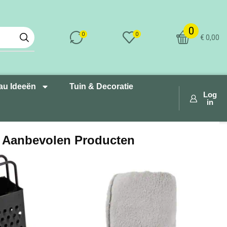
0
0
0
€
0,00
au Ideeën
Tuin & Decoratie
Log
in
Aanbevolen Producten