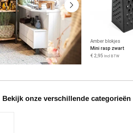
Wandbord
Amber blokjes
Wandbord Merced...
Mini rasp zwart
€
12,99
€
2,95
Incl BTW
Incl BTW
Bekijk onze verschillende categorieën