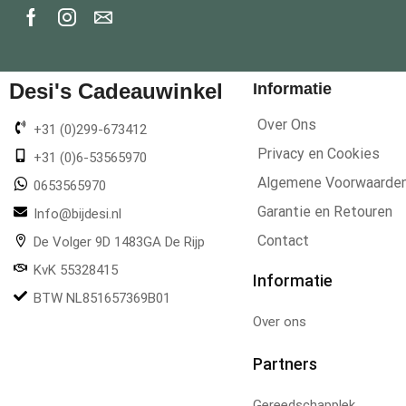
Desi's Cadeauwinkel
Informatie
Over Ons
+31 (0)299-673412
Privacy en Cookies
+31 (0)6-53565970
Algemene Voorwaarde
0653565970
Garantie en Retouren
Info@bijdesi.nl
Contact
De Volger 9D 1483GA De Rijp
KvK 55328415
Informatie
BTW NL851657369B01
Over ons
Partners
Gereedschapplek