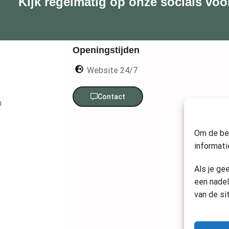
Kijk regelmatig op onze socials voo
Openingstijden
Website 24/7
Contact
n
Om de bes
informati
Als je ge
een nadel
van de si