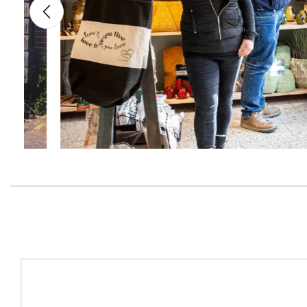
Glazen Dieren
Glasdier Eend
€
14,95
Incl BTW