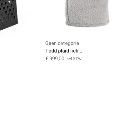
Geen categorie
B
Todd plaid lich...
Ge
€
999,00
€
Incl BTW