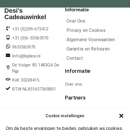
Desi's
Informatie
Cadeauwinkel
Over Ons
+31 (0)299-673412
Privacy en Cookies
+31 (0)6-53565970
Algemene Voorwaarden
0653565970
Garantie en Retouren
Info@bijdesi.nl
Contact
De Volger 9D 1483GA De
Informatie
Rijp
KvK 55328415
Over ons
BTW NL851657369B01
Partners
Gereedschapplek
Cookie instellingen
Om de beste ervaringen te bieden, gebruiken wij cookies