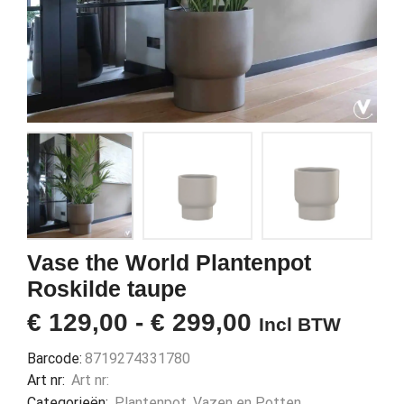
Vase the World Plantenpot
Roskilde taupe
€
129,00
-
€
299,00
Incl BTW
Barcode:
8719274331780
Art nr:
Art nr:
Categorieën:
Plantenpot
,
Vazen en Potten