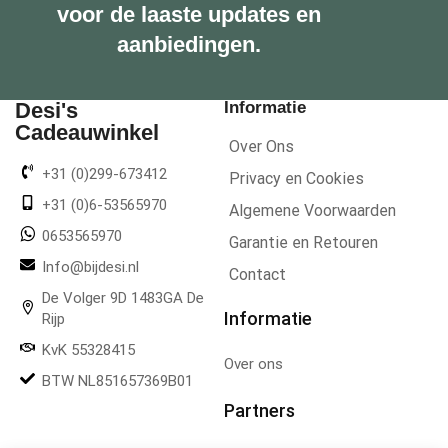
voor de laaste updates en
aanbiedingen.
Desi's
Informatie
Cadeauwinkel
Over Ons
+31 (0)299-673412
Privacy en Cookies
+31 (0)6-53565970
Algemene Voorwaarden
0653565970
Garantie en Retouren
Info@bijdesi.nl
Contact
De Volger 9D 1483GA De
Informatie
Rijp
KvK 55328415
Over ons
BTW NL851657369B01
Partners