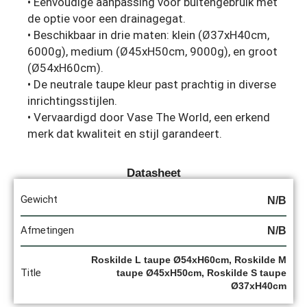
• Eenvoudige aanpassing voor buitengebruik met
de optie voor een drainagegat.
• Beschikbaar in drie maten: klein (Ø37xH40cm,
6000g), medium (Ø45xH50cm, 9000g), en groot
(Ø54xH60cm).
• De neutrale taupe kleur past prachtig in diverse
inrichtingsstijlen.
• Vervaardigd door Vase The World, een erkend
merk dat kwaliteit en stijl garandeert.
Datasheet
Gewicht
N/B
Afmetingen
N/B
Roskilde L taupe Ø54xH60cm, Roskilde M
Title
taupe Ø45xH50cm, Roskilde S taupe
Ø37xH40cm