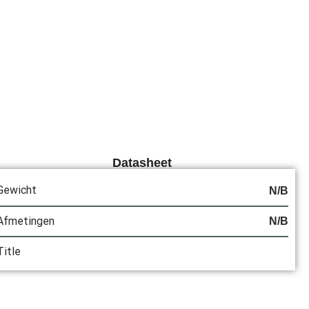
Datasheet
Gewicht
N/B
Afmetingen
N/B
Title