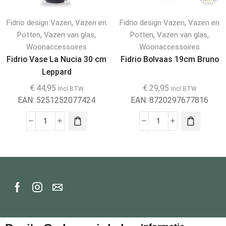
,
,
Fidrio design Vazen
Vazen en
Fidrio design Vazen
Vazen en
,
,
,
,
Potten
Vazen van glas
Potten
Vazen van glas
Woonaccessoires
Woonaccessoires
Fidrio Vase La Nucia 30 cm
Fidrio Bolvaas 19cm Bruno
Leppard
€
44,95
€
29,95
Incl BTW
Incl BTW
EAN:
5251252077424
EAN:
8720297677816