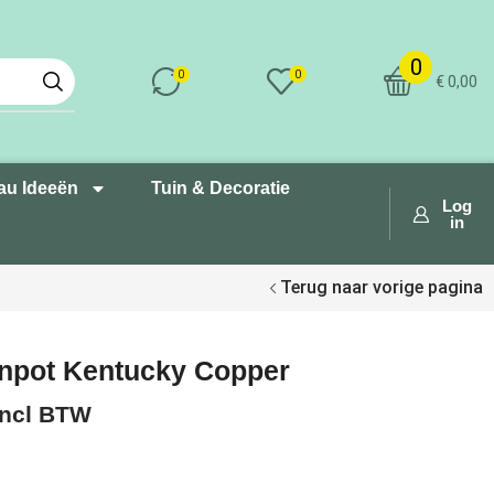
0
0
0
€
0,00
au Ideeën
Tuin & Decoratie
Log
in
Terug naar vorige pagina
enpot Kentucky Copper
Incl BTW