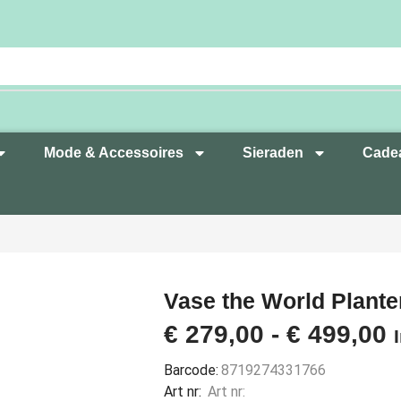
Mode & Accessoires
Sieraden
Cade
Vase the World Plant
€
279,00
-
€
499,00
Barcode:
8719274331766
Art nr:
Art nr: