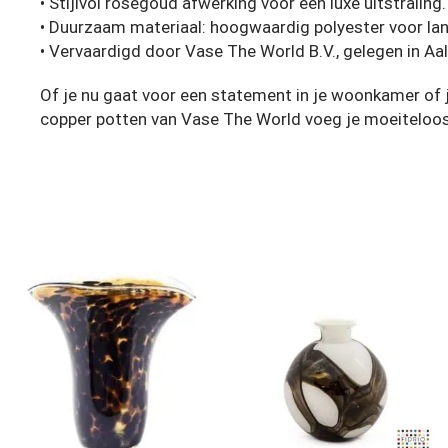
• Stijlvol roségoud afwerking voor een luxe uitstraling.
• Duurzaam materiaal: hoogwaardig polyester voor lan
• Vervaardigd door Vase The World B.V., gelegen in Aa
Of je nu gaat voor een statement in je woonkamer of 
copper potten van Vase The World voeg je moeiteloos s