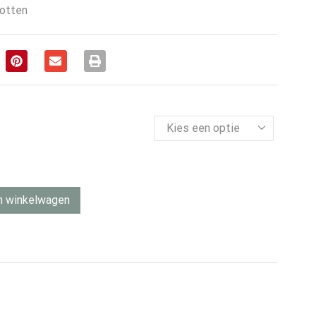
otten
n winkelwagen