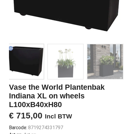
Vase the World Plantenbak
Indiana XL on wheels
L100xB40xH80
€
715,00
Incl BTW
Barcode:
8719274331797