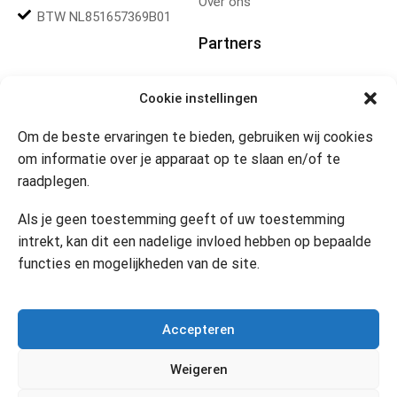
Over ons
BTW NL851657369B01
Partners
Gereedschapplek
Cookie instellingen
Om de beste ervaringen te bieden, gebruiken wij cookies
Openingstijden
om informatie over je apparaat op te slaan en/of te
raadplegen.
Website 24/7
Klik om marketing cookies te
accepteren en deze inhoud
Als je geen toestemming geeft of uw toestemming
in te schakelen
Contact
intrekt, kan dit een nadelige invloed hebben op bepaalde
functies en mogelijkheden van de site.
Copyright © 2024 Desi’s Cadeauwinkel –
Bijdesi.nl
.
Accepteren
Weigeren