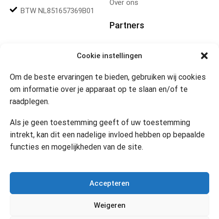
Over ons
BTW NL851657369B01
Partners
Gereedschapplek
Cookie instellingen
Om de beste ervaringen te bieden, gebruiken wij cookies
Openingstijden
om informatie over je apparaat op te slaan en/of te
raadplegen.
Website 24/7
Klik om marketing cookies te
accepteren en deze inhoud
Als je geen toestemming geeft of uw toestemming
in te schakelen
Contact
intrekt, kan dit een nadelige invloed hebben op bepaalde
functies en mogelijkheden van de site.
Copyright © 2024 Desi’s Cadeauwinkel –
Bijdesi.nl
.
Accepteren
Weigeren