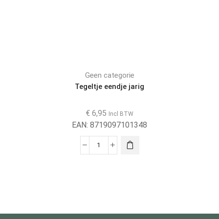
Geen categorie
Tegeltje eendje jarig
€
6,95
Incl BTW
EAN:
8719097101348