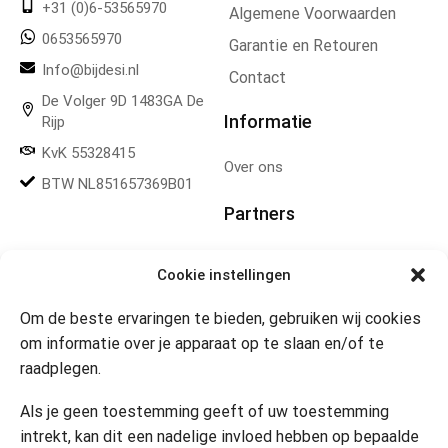
+31 (0)6-53565970
Algemene Voorwaarden
0653565970
Garantie en Retouren
Info@bijdesi.nl
Contact
De Volger 9D 1483GA De
Informatie
Rijp
KvK 55328415
Over ons
BTW NL851657369B01
Partners
Gereedschapplek
Cookie instellingen
Om de beste ervaringen te bieden, gebruiken wij cookies
Openingstijden
om informatie over je apparaat op te slaan en/of te
raadplegen.
Website 24/7
Klik om marketing cookies te
accepteren en deze inhoud
Als je geen toestemming geeft of uw toestemming
in te schakelen
Contact
intrekt, kan dit een nadelige invloed hebben op bepaalde