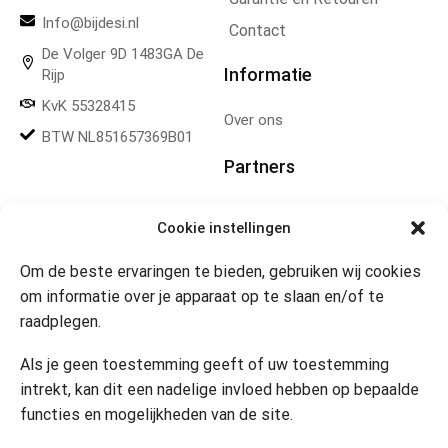
Info@bijdesi.nl
Contact
De Volger 9D 1483GA De
Informatie
Rijp
KvK 55328415
Over ons
BTW NL851657369B01
Partners
Gereedschapplek
Cookie instellingen
Om de beste ervaringen te bieden, gebruiken wij cookies
Openingstijden
om informatie over je apparaat op te slaan en/of te
raadplegen.
Website 24/7
Klik om marketing cookies te
accepteren en deze inhoud
Als je geen toestemming geeft of uw toestemming
in te schakelen
Contact
intrekt, kan dit een nadelige invloed hebben op bepaalde
functies en mogelijkheden van de site.