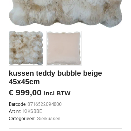
kussen teddy bubble beige
45x45cm
€
999,00
Incl BTW
Barcode:
8716522094800
Art nr:
KIKSBBE
Categorieën:
Sierkussen