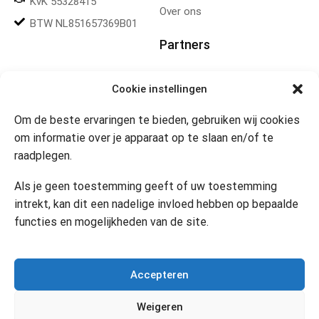
KvK 55328415
Over ons
BTW NL851657369B01
Partners
Gereedschapplek
Cookie instellingen
Om de beste ervaringen te bieden, gebruiken wij cookies
Openingstijden
om informatie over je apparaat op te slaan en/of te
raadplegen.
Website 24/7
Klik om marketing cookies te
accepteren en deze inhoud
Als je geen toestemming geeft of uw toestemming
in te schakelen
Contact
intrekt, kan dit een nadelige invloed hebben op bepaalde
functies en mogelijkheden van de site.
Copyright © 2024 Desi’s Cadeauwinkel –
Bijdesi.nl
.
Accepteren
Weigeren