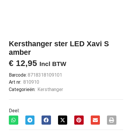
Kersthanger ster LED Xavi S
amber
€
12,95
Incl BTW
Barcode:
8718318109101
Art nr:
810910
Categorieën:
Kersthanger
Deel: