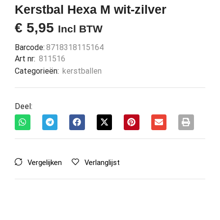
Kerstbal Hexa M wit-zilver
€
5,95
Incl BTW
Barcode:
8718318115164
Art nr:
811516
Categorieën:
kerstballen
Deel:
Vergelijken
Verlanglijst