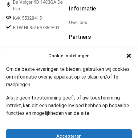
De Volger 9D 1483GA De
Informatie
Rijp
KvK 55328415
Over ons
BTW NL851657369B01
Partners
Gereedschapplek
Cookie instellingen
Om de beste ervaringen te bieden, gebruiken wij cookies
Openingstijden
om informatie over je apparaat op te slaan en/of te
raadplegen.
Website 24/7
Klik om marketing cookies te
accepteren en deze inhoud
Als je geen toestemming geeft of uw toestemming
in te schakelen
Contact
intrekt, kan dit een nadelige invloed hebben op bepaalde
functies en mogelijkheden van de site.
Copyright © 2024 Desi’s Cadeauwinkel –
Bijdesi.nl
.
Accepteren