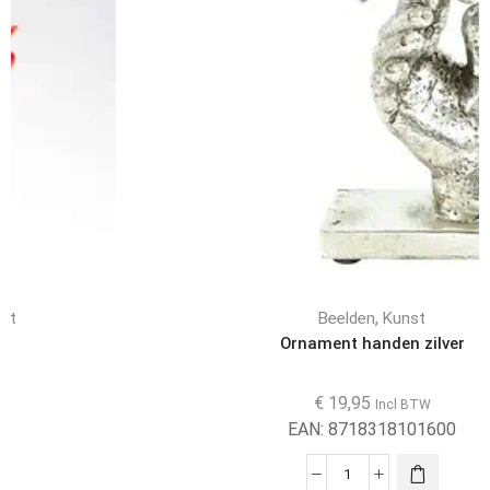
,
Beelden
Kunst
Ornament handen zilver
€
19,95
Incl BTW
EAN:
8718318101600