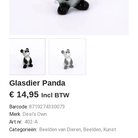
Glasdier Panda
€
14,95
Incl BTW
Barcode:
8719274330073
Merk
Desi's Own
Art nr:
402-A
Categorieën:
Beelden van Dieren
,
Beelden
,
Kunst