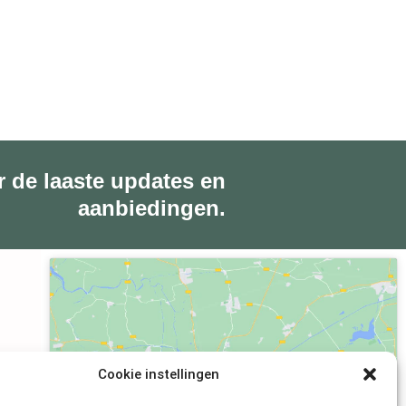
r de laaste updates en
aanbiedingen.
Klik om marketing cookies te accepteren
Cookie instellingen
en deze inhoud in te schakelen