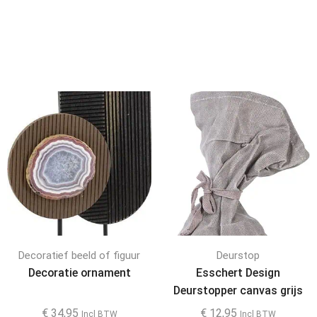
Decoratief beeld of figuur
Deurstop
Decoratie ornament
Esschert Design
Deurstopper canvas grijs
26 cm
€
34,95
€
12,95
Incl BTW
Incl BTW