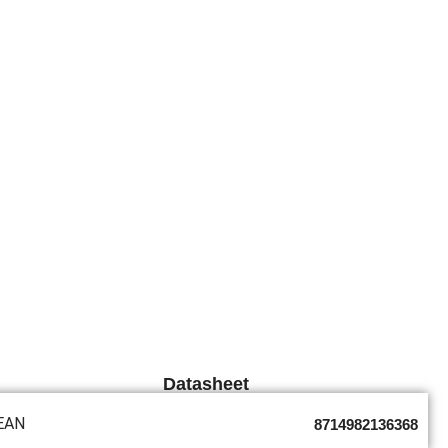
Datasheet
EAN
8714982136368