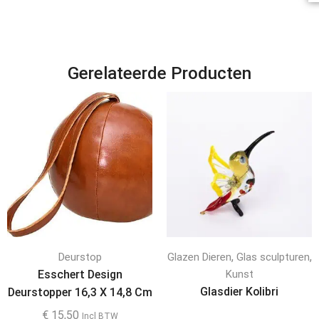
Gerelateerde Producten
,
,
Deurstop
Glazen Dieren
Glas sculpturen
Esschert Design
Kunst
Glasdier Kolibri
Deurstopper 16,3 X 14,8 Cm
Polyurethaan Bruin
€
15,50
Incl BTW