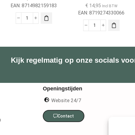
EAN:
8714982159183
€
14,95
Incl BTW
EAN:
8719274330066
Kijk regelmatig op onze socials voo
Openingstijden
Website 24/7
Contact
n