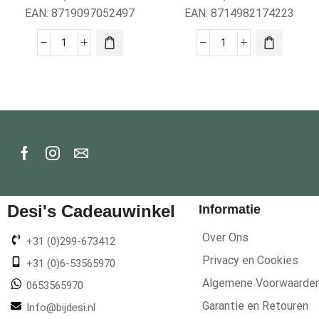
Deurstop/deurvastzetter
EAN:
8719097052497
EAN:
8714982174223
Desi's Cadeauwinkel
Informatie
Over Ons
+31 (0)299-673412
Privacy en Cookies
+31 (0)6-53565970
Algemene Voorwaarde
0653565970
Garantie en Retouren
Info@bijdesi.nl