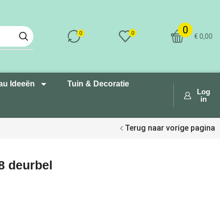
0
0
0
€
0,00
au Ideeën
Tuin & Decoratie
Log
in
Terug naar vorige pagina
8 deurbel