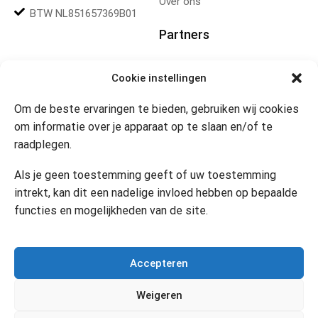
Over ons
BTW NL851657369B01
Partners
Gereedschapplek
Cookie instellingen
Om de beste ervaringen te bieden, gebruiken wij cookies
Openingstijden
om informatie over je apparaat op te slaan en/of te
raadplegen.
Website 24/7
Klik om marketing cookies te
accepteren en deze inhoud
Als je geen toestemming geeft of uw toestemming
in te schakelen
Contact
intrekt, kan dit een nadelige invloed hebben op bepaalde
functies en mogelijkheden van de site.
Copyright © 2024 Desi’s Cadeauwinkel –
Bijdesi.nl
.
Accepteren
Weigeren