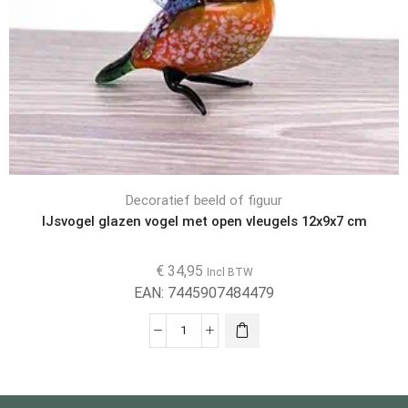
Decoratief beeld of figuur
IJsvogel glazen vogel met open vleugels 12x9x7 cm
€
34,95
Incl BTW
EAN:
7445907484479