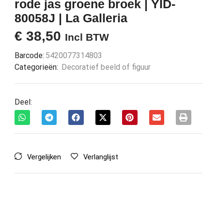
rode jas groene broek | YID-
80058J | La Galleria
€
38,50
Incl BTW
Barcode:
5420077314803
Categorieën:
Decoratief beeld of figuur
Deel:
Vergelijken
Verlanglijst