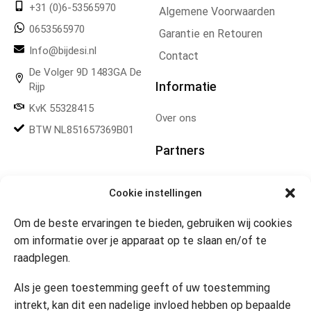
+31 (0)6-53565970
Algemene Voorwaarden
0653565970
Garantie en Retouren
Info@bijdesi.nl
Contact
De Volger 9D 1483GA De
Informatie
Rijp
KvK 55328415
Over ons
BTW NL851657369B01
Partners
Gereedschapplek
Cookie instellingen
Om de beste ervaringen te bieden, gebruiken wij cookies
Openingstijden
om informatie over je apparaat op te slaan en/of te
raadplegen.
Website 24/7
Klik om marketing cookies te
accepteren en deze inhoud
Als je geen toestemming geeft of uw toestemming
in te schakelen
Contact
intrekt, kan dit een nadelige invloed hebben op bepaalde