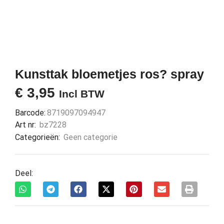
Kunsttak bloemetjes ros? spray
€
3,95
Incl BTW
Barcode:
8719097094947
Art nr:
bz7228
Categorieën:
Geen categorie
Deel: