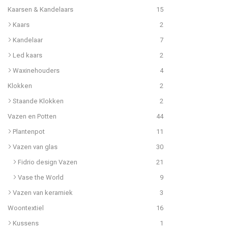
Kaarsen & Kandelaars
15
Kaars
2
Kandelaar
7
Led kaars
2
Waxinehouders
4
Klokken
2
Staande Klokken
2
Vazen en Potten
44
Plantenpot
11
Vazen van glas
30
Fidrio design Vazen
21
Vase the World
9
Vazen van keramiek
3
Woontextiel
16
Kussens
1